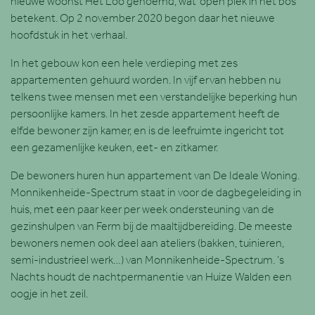
nieuwe woonst Het Loo genoemd, wat ‘open plek in het bos’
betekent. Op 2 november 2020 begon daar het nieuwe
hoofdstuk in het verhaal.
In het gebouw kon een hele verdieping met zes
appartementen gehuurd worden. In vijf ervan hebben nu
telkens twee mensen met een verstandelijke beperking hun
persoonlijke kamers. In het zesde appartement heeft de
elfde bewoner zijn kamer, en is de leefruimte ingericht tot
een gezamenlijke keuken, eet- en zitkamer.
De bewoners huren hun appartement van De Ideale Woning.
Monnikenheide-Spectrum staat in voor de dagbegeleiding in
huis, met een paar keer per week ondersteuning van de
gezinshulpen van Ferm bij de maaltijdbereiding. De meeste
bewoners nemen ook deel aan ateliers (bakken, tuinieren,
semi-industrieel werk…) van Monnikenheide-Spectrum. ’s
Nachts houdt de nachtpermanentie van Huize Walden een
oogje in het zeil.