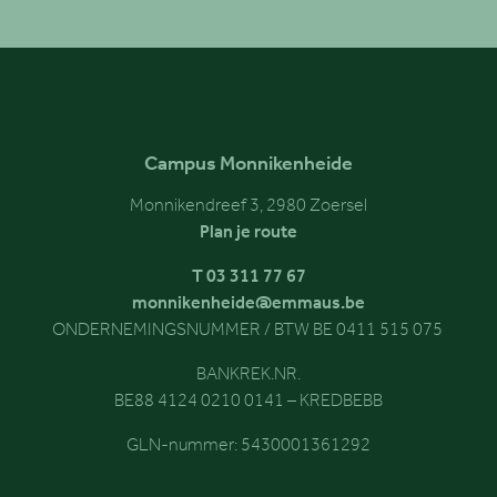
Campus Monnikenheide
Monnikendreef 3, 2980 Zoersel
Plan je route
T 03 311 77 67
monnikenheide@emmaus.be
ONDERNEMINGSNUMMER / BTW BE 0411 515 075
BANKREK.NR.
BE88 4124 0210 0141 – KREDBEBB
GLN-nummer: 5430001361292