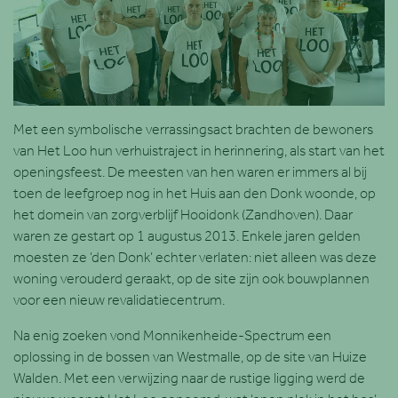
Met een symbolische verrassingsact brachten de bewoners
van Het Loo hun verhuistraject in herinnering, als start van het
openingsfeest. De meesten van hen waren er immers al bij
toen de leefgroep nog in het Huis aan den Donk woonde, op
het domein van zorgverblijf Hooidonk (Zandhoven). Daar
waren ze gestart op 1 augustus 2013. Enkele jaren gelden
moesten ze ‘den Donk’ echter verlaten: niet alleen was deze
woning verouderd geraakt, op de site zijn ook bouwplannen
voor een nieuw revalidatiecentrum.
Na enig zoeken vond Monnikenheide-Spectrum een
oplossing in de bossen van Westmalle, op de site van Huize
Walden. Met een verwijzing naar de rustige ligging werd de