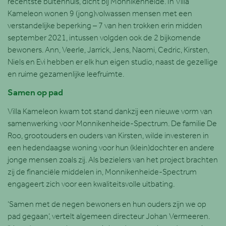
recentste buitenhuis, dicht bij Monnikenheide. In Villa
Kameleon wonen 9 (jong)volwassen mensen met een
verstandelijke beperking – 7 van hen trokken erin midden
september 2021, intussen volgden ook de 2 bijkomende
bewoners. Ann, Veerle, Jarrick, Jens, Naomi, Cedric, Kirsten,
Niels en Evi hebben er elk hun eigen studio, naast de gezellige
en ruime gezamenlijke leefruimte.
Samen op pad
Villa Kameleon kwam tot stand dankzij een nieuwe vorm van
samenwerking voor Monnikenheide-Spectrum. De familie De
Roo, grootouders en ouders van Kirsten, wilde investeren in
een hedendaagse woning voor hun (klein)dochter en andere
jonge mensen zoals zij. Als bezielers van het project brachten
zij de financiële middelen in, Monnikenheide-Spectrum
engageert zich voor een kwaliteitsvolle uitbating.
‘Samen met de negen bewoners en hun ouders zijn we op
pad gegaan’, vertelt algemeen directeur Johan Vermeeren.