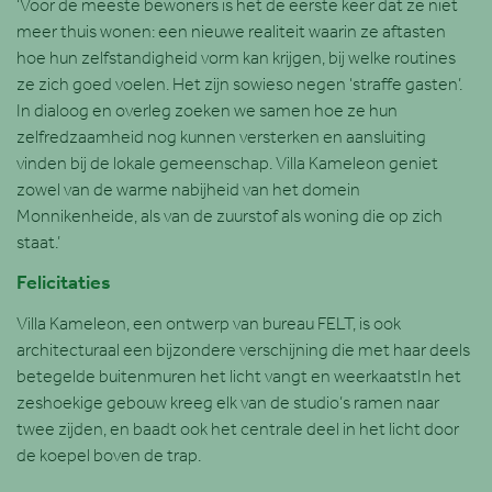
‘Voor de meeste bewoners is het de eerste keer dat ze niet
meer thuis wonen: een nieuwe realiteit waarin ze aftasten
hoe hun zelfstandigheid vorm kan krijgen, bij welke routines
ze zich goed voelen. Het zijn sowieso negen ‘straffe gasten’.
In dialoog en overleg zoeken we samen hoe ze hun
zelfredzaamheid nog kunnen versterken en aansluiting
vinden bij de lokale gemeenschap. Villa Kameleon geniet
zowel van de warme nabijheid van het domein
Monnikenheide, als van de zuurstof als woning die op zich
staat.’
Felicitaties
Villa Kameleon, een ontwerp van bureau FELT, is ook
architecturaal een bijzondere verschijning die met haar deels
betegelde buitenmuren het licht vangt en weerkaatstIn het
zeshoekige gebouw kreeg elk van de studio’s ramen naar
twee zijden, en baadt ook het centrale deel in het licht door
de koepel boven de trap.