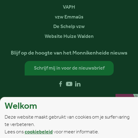
VAPH
vzw Emmaüs
De Schelp vzw
Website Huize Walden
Blijf op de hoogte van het Monnikenheide nieuws
Schrijf mij in voor de nieuwsbrief
Volg ons op
Facebook
YouTube
LinkedIn
Welkom
Deze website maakt gebruikt van cookies om je surfervaring
te verbeteren.
Webdesign © Sanmax Projects
Lees ons
cookiebeleid
voor meer informatie.