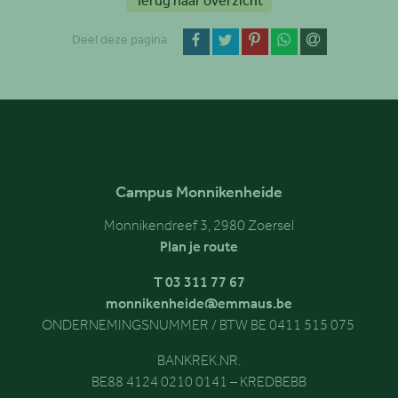
Terug naar overzicht
op Facebook
op Twitter
op Pinterest
op WhatsApp
via email
Deel deze pagina
Campus Monnikenheide
Monnikendreef 3, 2980 Zoersel
Plan je route
T 03 311 77 67
monnikenheide@emmaus.be
ONDERNEMINGSNUMMER / BTW BE 0411 515 075
BANKREK.NR.
BE88 4124 0210 0141 – KREDBEBB