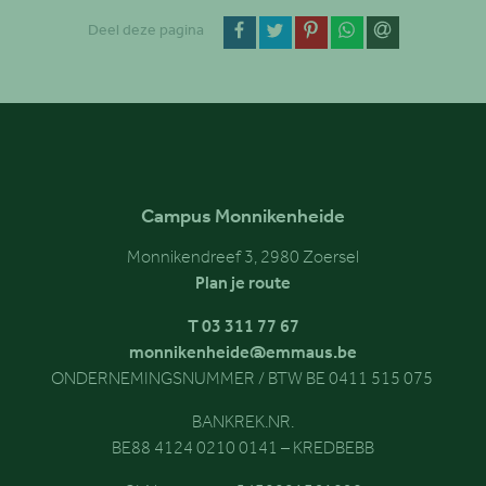
op Facebook
op Twitter
op Pinterest
op WhatsApp
via email
Deel deze pagina
Campus Monnikenheide
Monnikendreef 3, 2980 Zoersel
Plan je route
T 03 311 77 67
monnikenheide@emmaus.be
ONDERNEMINGSNUMMER / BTW BE 0411 515 075
BANKREK.NR.
BE88 4124 0210 0141 – KREDBEBB