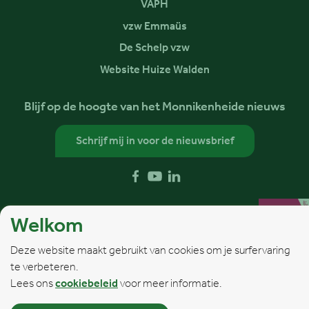
VAPH
vzw Emmaüs
De Schelp vzw
Website Huize Walden
Blijf op de hoogte van het Monnikenheide nieuws
Schrijf mij in voor de nieuwsbrief
Volg ons op
Facebook
YouTube
LinkedIn
Welkom
Deze website maakt gebruikt van cookies om je surfervaring
te verbeteren.
Webdesign © Sanmax Projects
Lees ons
cookiebeleid
voor meer informatie.
Privacybeleid
Cookiebeleid
Algemene voorwaarden