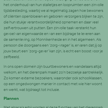
het onderhoud van hun stalletjes en loopruimten een zinvolle
tijdsbesteding, waarbij we al regelmatig zagen hoe bewoners
of cliënten openbloeien en geboren verzorgers blijken te zijn,
die hun stukje verantwoordelijkheid opnemen en daar veel
zelfvertrouwen uit putten. Een zinvolle taak versterkt hun
gevoel van eigenwaarde en van een bijdrage te leveren aan
de samenleving, op Monnikenheide en in het algemeen. Als
persoon die doorgaans een ‘zorg-vrager’ is, ervaren dat jij op
jouw beurt een ‘zorg-gever’ kan zijn, is echt een boost voor je
zelfbeeld.
In ons open domein zijn buurtbewoners en wandelaars altijd
welkom, en het dierenpark maakt zo’n bezoekje aantrekkelijk.
Zo komen externe bezoekers, waaronder ook schoolklassen,
op een ongedwongen manier in contact met wie hier woont
en werkt, wat bijdraagt tot inclusie.
Plannen
Met alpaca’s erbij worden al deze functies van het dierenpark